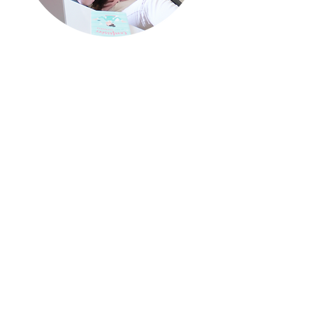
quem escreve?
Meu nome é Renata, mas
pode me chamar de Re! S
ou
escritora de
chick lits
, um
gênero literário caracterizado
por seus livros leves e
divertidos sobre
protagonistas modernas.
Sou apaixonada por literatura
e acredito em finais felizes
(tanto nos livros quanto na
vida real!).
No meu blog você encontra
dicas literárias para deixar a
sua rotina como leitora ainda
mais divertida!