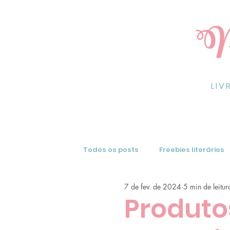
LIV
Todos os posts
Freebies literários
7 de fev. de 2024
5 min de leitur
Resenhas de livros
Dicas
Produtos