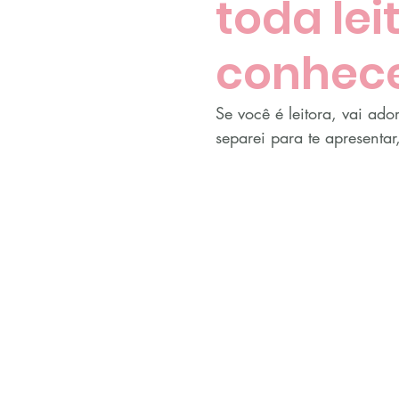
toda lei
conhec
Se você é leitora, vai ado
separei para te apresenta