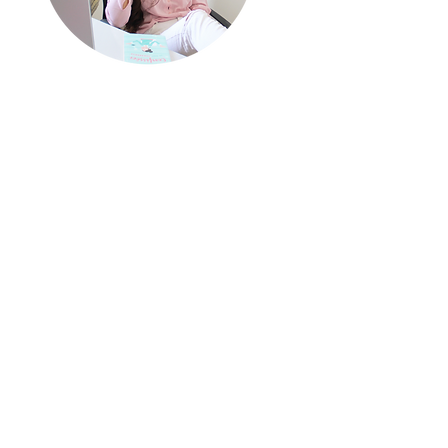
quem escreve?
Meu nome é Renata, mas
pode me chamar de Re!
S
ou escritora de
chick lits
,
um gênero literário
caracterizado por seus
livros leves e divertidos
sobre protagonistas
modernas.
Sou apaixonada por
literatura e acredito em
finais felizes (tanto nos
livros quanto na vida real!).
No meu blog você
encontra dicas literárias
para deixar a sua rotina