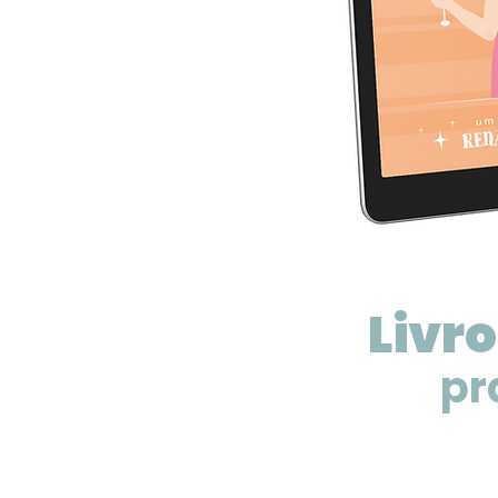
Livr
pr