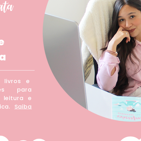
at
a
e
ra
livros e
res para
 leitura e
ica.
Saiba