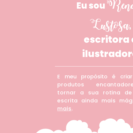
Ren
Eu sou
L
ustosa
,
escritora 
ilustrado
E meu propósito é criar
produtos encantado
tornar a sua rotina de
escrita ainda mais mág
mais
.