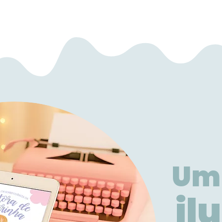
Um
il