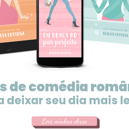
os de comédia româ
a deixar seu dia mais l
Leia minhas obras