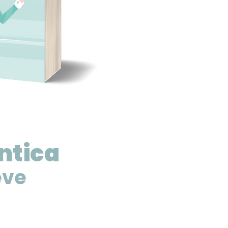
ntica
eve