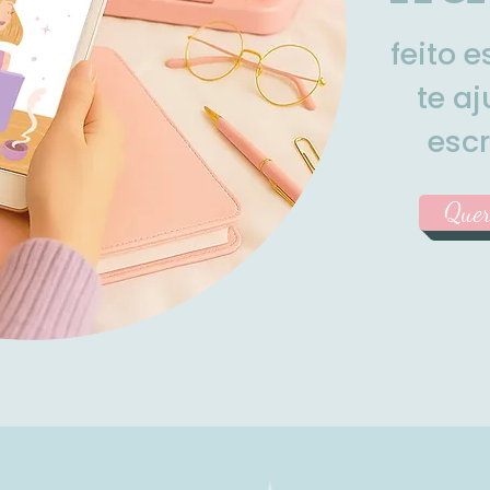
feito 
te aj
esc
Quer