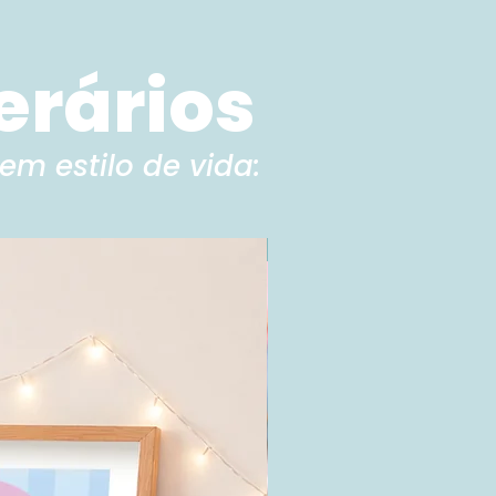
terários
em estilo de vida:
Produto digital