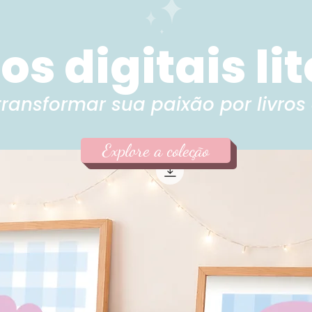
s digitais li
transformar sua paixão por livros 
Explore a coleção