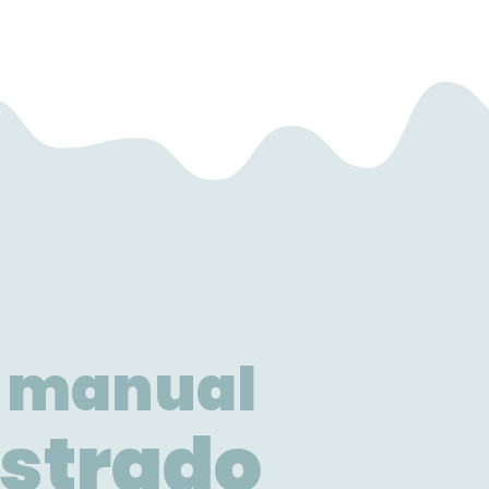
 manual
ustrado