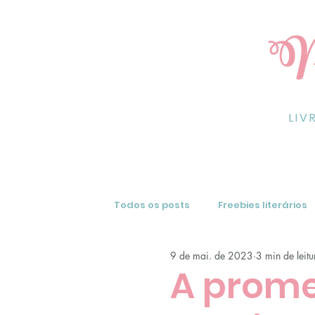
LIV
Todos os posts
Freebies literários
9 de mai. de 2023
3 min de leitu
Resenhas de livros
Dicas
A prome