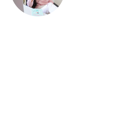
quem escreve?
Meu nome é Renata, mas
pode me chamar de Re!
S
ou escritora de
chick lits
,
um gênero literário
caracterizado por seus
livros leves e divertidos
sobre protagonistas
modernas.
Sou apaixonada por
literatura e acredito em
finais felizes (tanto nos
livros quanto na vida real!).
No meu blog você
encontra dicas literárias
para deixar a sua rotina