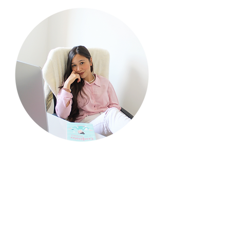
quem escreve?
Meu nome é Renata, mas
pode me chamar de Re! S
ou
escritora de
chick lits
, um
gênero literário caracterizado
por seus livros leves e
divertidos sobre