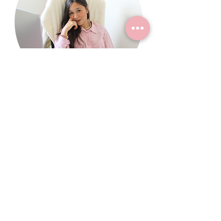
quem escreve?
Meu nome é Renata, mas
pode me chamar de Re! S
ou
escritora de
chick lits
, um
gênero literário caracterizado
por seus livros leves e
divertidos sobre
protagonistas modernas.
Sou apaixonada por literatura
e acredito em finais felizes
(tanto nos livros quanto na