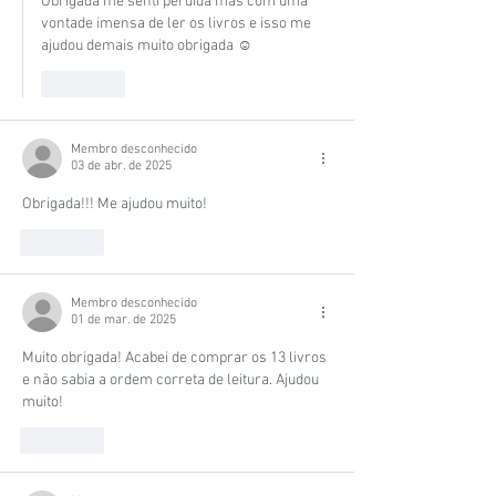
Obrigada me senti perdida mas com uma 
vontade imensa de ler os livros e isso me 
ajudou demais muito obrigada ☺️ 
Curtir
Membro desconhecido
03 de abr. de 2025
Obrigada!!! Me ajudou muito! 
Curtir
Membro desconhecido
01 de mar. de 2025
Muito obrigada! Acabei de comprar os 13 livros 
e não sabia a ordem correta de leitura. Ajudou 
muito!
Curtir