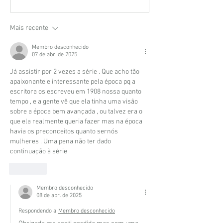
5 tipos de marca-
Planner diário
páginas diferentes e
em PDF para i
criativos para ter no
feito pra que
Mais recente
seu cantinho de
protagonista
Membro desconhecido
leitura!
própria histór
07 de abr. de 2025
Já assistir por 2 vezes a série . Que acho tão 
apaixonante e interessante pela época pq a 
escritora os escreveu em 1908 nossa quanto 
tempo , e a gente vê que ela tinha uma visão 
sobre a época bem avançada , ou talvez era o 
que ela realmente queria fazer mas na época 
havia os preconceitos quanto sernós 
mulheres . Uma pena não ter dado 
continuação à série 
Curtir
Membro desconhecido
08 de abr. de 2025
Respondendo a
Membro desconhecido