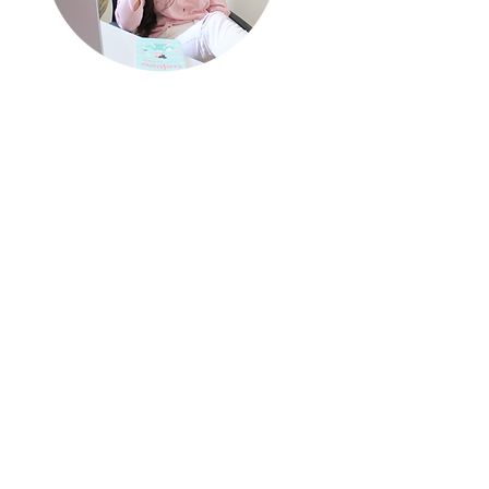
quem escreve?
Meu nome é Renata, mas
pode me chamar de Re!
S
ou escritora de
chick lits
,
um gênero literário
caracterizado por seus
livros leves e divertidos
sobre protagonistas
modernas.
Sou apaixonada por
literatura e acredito em
finais felizes (tanto nos
livros quanto na vida real!).
No meu blog você
encontra dicas literárias
para deixar a sua rotina