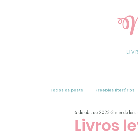
LIV
Todos os posts
Freebies literários
6 de abr. de 2023
3 min de leitu
Resenhas de livros
Dicas
Livros l