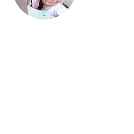
quem escreve?
Meu nome é Renata, mas
pode me chamar de Re!
S
ou escritora de
chick lits
,
um gênero literário
caracterizado por seus
livros leves e divertidos
sobre protagonistas
modernas.
Sou apaixonada por
literatura e acredito em
finais felizes (tanto nos
livros quanto na vida real!).
No meu blog você
encontra dicas literárias
para deixar a sua rotina