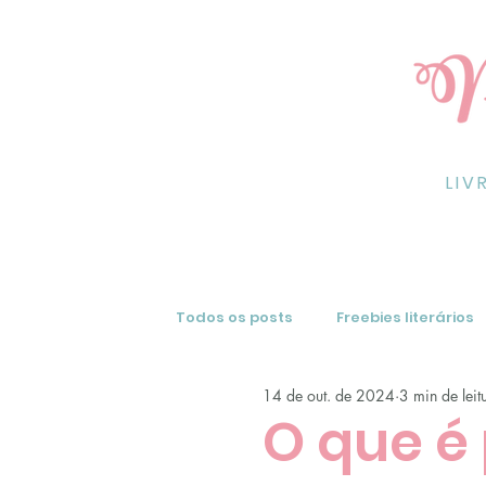
LIV
Todos os posts
Freebies literários
14 de out. de 2024
3 min de leit
Resenhas de livros
Dicas
O que é