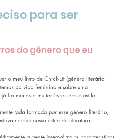
eciso para ser 
ivros do gênero que eu 
r o meu livro de Chick-Lit (gênero literário 
r temas da vida feminina e sobre uma 
já lia muitos e muitos livros desse estilo.
mente toda formada por esse gênero literário, 
tava craque nesse estilo de literatura.
tivamente a gente internaliza as características 