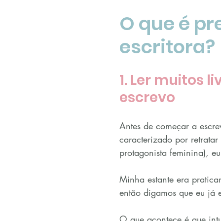
O que é pr
escritora?
1. Ler muitos l
escrevo
Antes de começar a escreve
caracterizado por retrata
protagonista feminina), eu 
Minha estante era pratica
então digamos que eu já es
O que acontece é que intui