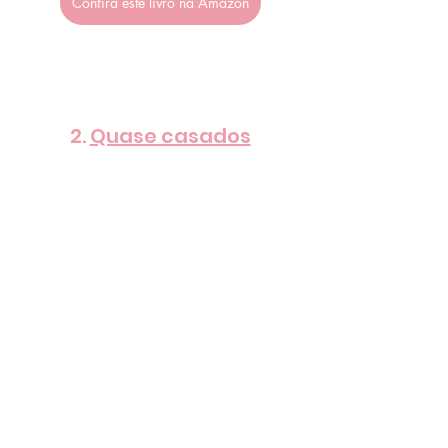
Confira este livro na Amazon
2. 
Quase casados