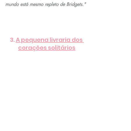
mundo está mesmo repleto de Bridgets."
3. 
A pequena livraria dos 
corações solitários